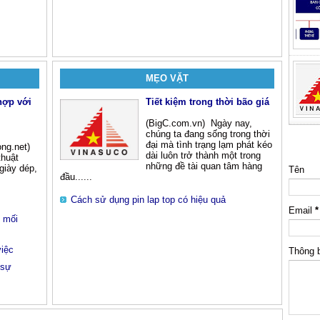
MẸO VẶT
hợp với
Tiết kiệm trong thời bão giá
(BigC.com.vn) Ngày nay,
chúng ta đang sống trong thời
đại mà tình trạng lạm phát kéo
ng.net)
dài luôn trở thành một trong
thuật
những đề tài quan tâm hàng
giày dép,
Tên
đầu......
Cách sử dụng pin lap top có hiệu quả
Email
*
g mối
việc
Thông 
 sự