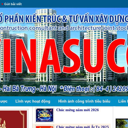
♥
Gửi bài viết
 lược
Lĩnh vực hoạt động
Hình ảnh công trình tiêu biểu
Liên 
Chúc mừng năm mới 2026
Chúc mừng năm mới Ất Tỵ 2025