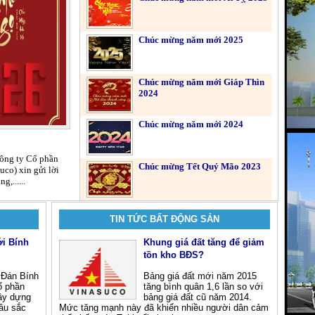
Chúc mừng năm mới 2025
Chúc mừng năm mới Giáp Thìn
2024
Chúc mừng năm mới 2024
ông ty Cổ phần
Chúc mừng Tết Quý Mão 2023
uco) xin gửi lời
,......
TIN TỨC BẤT ĐỘNG SẢN
i Bính
Khung giá đất tăng để giảm
tồn kho BĐS?
 Đán Bính
Bảng giá đất mới năm 2015
ổ phần
tăng bình quân 1,6 lần so với
xây dựng
bảng giá đất cũ năm 2014.
sâu sắc
Mức tăng mạnh này đã khiến nhiều người dân cảm