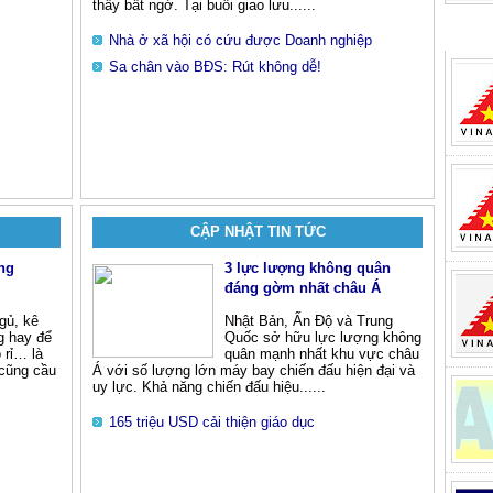
thấy bất ngờ. Tại buổi giao lưu......
Nhà ở xã hội có cứu được Doanh nghiệp
Sa chân vào BĐS: Rút không dễ!
CẬP NHẬT TIN TỨC
ong
3 lực lượng không quân
đáng gờm nhất châu Á
ngủ, kê
Nhật Bản, Ấn Độ và Trung
g hay để
Quốc sở hữu lực lượng không
 rỉ… là
quân mạnh nhất khu vực châu
 cũng cầu
Á với số lượng lớn máy bay chiến đấu hiện đại và
uy lực. Khả năng chiến đấu hiệu......
165 triệu USD cải thiện giáo dục