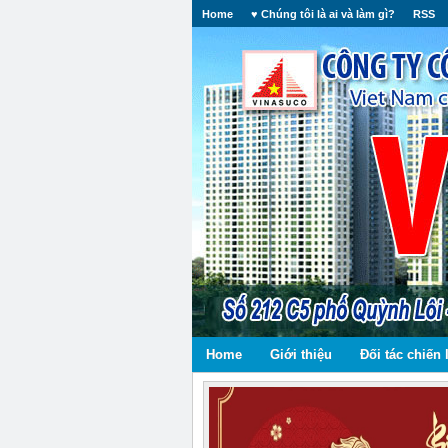
Home
♥ Chúng tôi là ai và làm gì?
RSS
Home
Giới thiệu
Đối tác chiến