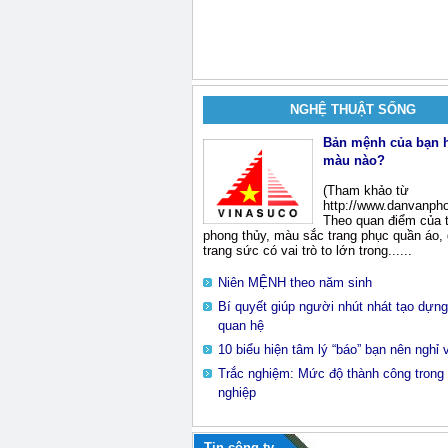
NGHỆ THUẬT SỐNG
Bản mệnh của bạn 
màu nào?
(Tham khảo từ
http://www.danvanpho
Theo quan điểm của 
phong thủy, màu sắc trang phục quần áo, 
trang sức có vai trò to lớn trong......
Niên MỆNH theo năm sinh
Bí quyết giúp người nhút nhát tạo dựn
quan hệ
10 biểu hiện tâm lý “báo” bạn nên nghỉ 
Trắc nghiệm: Mức độ thành công trong
nghiệp
Tin công ty