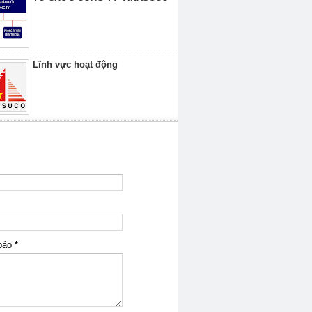
Lĩnh vực hoạt động
GÓP Ý, LIÊN HỆ
báo
*