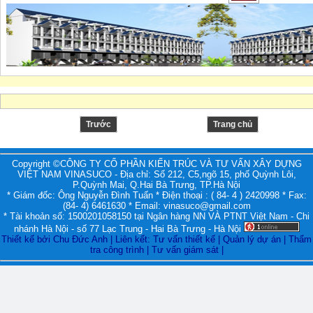
Trước
Trang chủ
Copyright ©CÔNG TY CỔ PHẦN KIẾN TRÚC VÀ TƯ VẤN XÂY DỰNG
VIỆT NAM VINASUCO - Địa chỉ: Số 212, C5,ngõ 15, phố Quỳnh Lôi,
P.Quỳnh Mai, Q.Hai Bà Trưng, TP.Hà Nội
* Giám đốc: Ông Nguyễn Đình Tuấn * Điện thoại : ( 84- 4 ) 2420998 * Fax:
(84- 4) 6461630 * Email: vinasuco@gmail.com
* Tài khoản số: 1500201058150 tại Ngân hàng NN VÀ PTNT Việt Nam - Chi
nhánh Hà Nội - số 77 Lạc Trung - Hai Bà Trưng - Hà Nội
Thiết kế bởi Chu Đức Anh
|
Liên kết: Tư vấn thiết kế
|
Quản lý dự án
|
Thẩm
tra công trình
|
Tư vấn giám sát
|