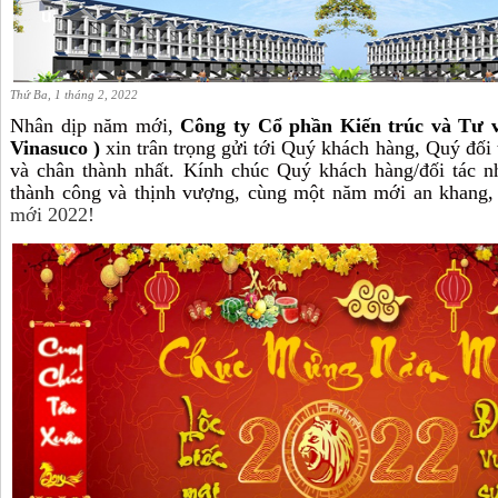
u
Thứ Ba, 1 tháng 2, 2022
Nhân dịp năm mới,
Công ty Cổ phần Kiến trúc và Tư 
Vinasuco )
xin trân trọng gửi tới Quý khách hàng, Quý đối t
và chân thành nhất. Kính chúc Quý khách hàng/đối tác 
thành công và thịnh vượng, cùng một năm mới an khang, 
mới 2022!